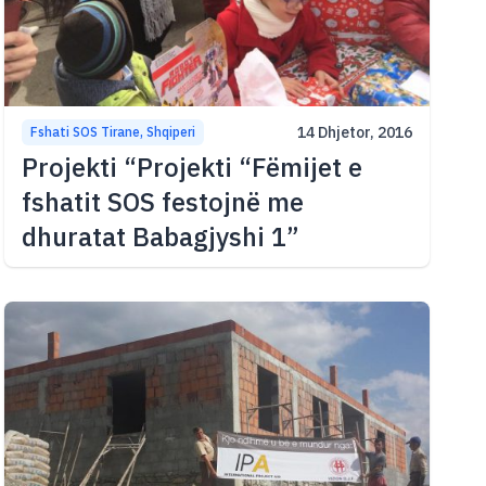
14 Dhjetor, 2016
Fshati SOS Tirane, Shqiperi
Projekti “Projekti “Fëmijet e
fshatit SOS festojnë me
dhuratat Babagjyshi 1”