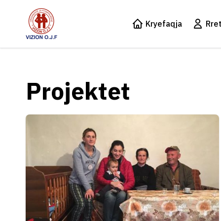
Vizion OJF
Kryefaqja
Rre
Projektet