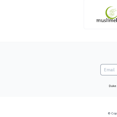
Duke 
© Copy