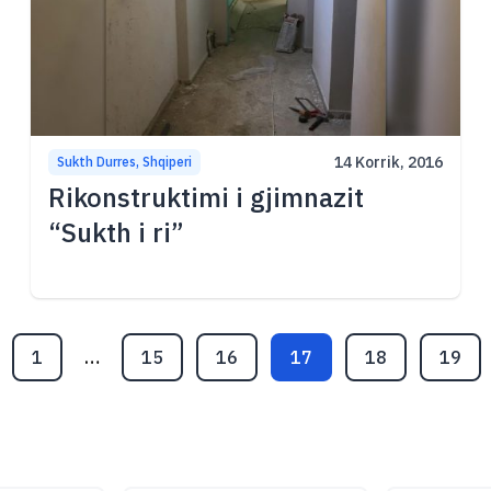
14 Korrik, 2016
Sukth Durres, Shqiperi
Rikonstruktimi i gjimnazit
“Sukth i ri”
1
…
15
16
17
18
19