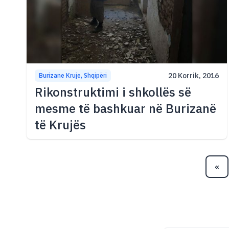
20 Korrik, 2016
Burizane Kruje, Shqipëri
Rikonstruktimi i shkollës së
mesme të bashkuar në Burizanë
të Krujës
«