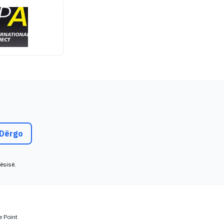
Dërgo
ësisë.
e Point