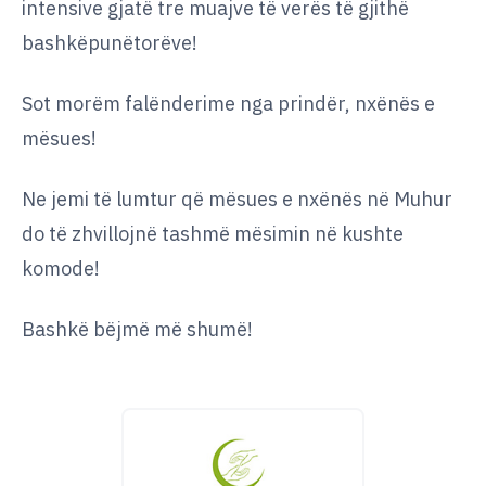
intensive gjatë tre muajve të verës të gjithë
bashkëpunëtorëve!
Sot morëm falënderime nga prindër, nxënës e
mësues!
Ne jemi të lumtur që mësues e nxënës në Muhur
do të zhvillojnë tashmë mësimin në kushte
komode!
Bashkë bëjmë më shumë!