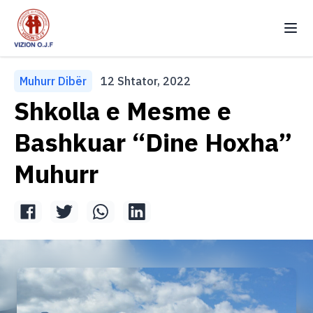
Vizion OJF
Ndr
Muhurr Dibër
12 Shtator, 2022
Kryefaqja
Shkolla e Mesme e
Rreth Nesh
Bashkuar “Dine Hoxha”
Projekte
Muhurr
Newsletters
Intervista
Vullnetar
Kontakt
Arkiv