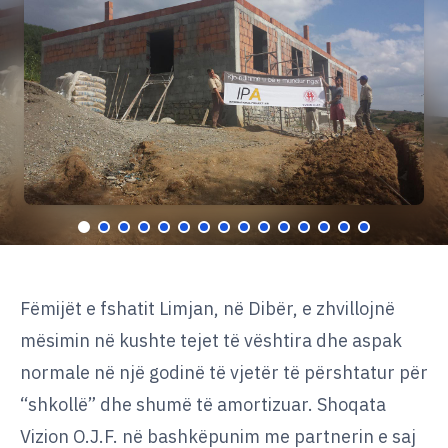
AL
EN
Fëmijët e fshatit Limjan, në Dibër, e zhvillojnë
mësimin në kushte tejet të vështira dhe aspak
normale në një godinë të vjetër të përshtatur për
“shkollë” dhe shumë të amortizuar. Shoqata
Vizion O.J.F. në bashkëpunim me partnerin e saj