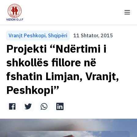
Vizion OJF
Ndr
Vranjt Peshkopi, Shqipëri
11 Shtator, 2015
Kryefaqja
Projekti “Ndërtimi i
Rreth Nesh
shkollës fillore në
Projekte
fshatin Limjan, Vranjt,
Newsletters
Peshkopi”
Intervista
Vullnetar
Kontakt
Arkiv