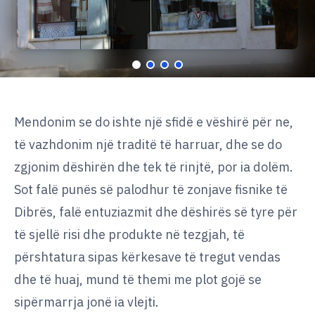
AL
EN
Mendonim se do ishte një sfidë e vëshirë për ne,
të vazhdonim një traditë të harruar, dhe se do
zgjonim dëshirën dhe tek të rinjtë, por ia dolëm.
Sot falë punës së palodhur të zonjave fisnike të
Dibrës, falë entuziazmit dhe dëshirës së tyre për
të sjellë risi dhe produkte në tezgjah, të
përshtatura sipas kërkesave të tregut vendas
dhe të huaj, mund të themi me plot gojë se
sipërmarrja jonë ia vlejti.