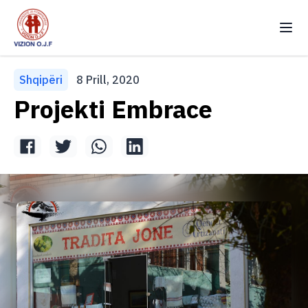
Vizion OJF
Ndr
Shqipëri
8 Prill, 2020
Kryefaqja
Projekti Embrace
Rreth Nesh
Projekte
Newsletters
Intervista
Vullnetar
Kontakt
Arkiv