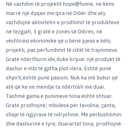
Në vazhdim të projektit hope@home, ne kemi
marrë një dyqan me qira në Dibër dhe aty
vazhdojnë aktivitetin e prodhimit të produkteve
në tezgjah, 3 gratë e zonës së Dibrës, në
vështirësi ekonomike që u bënë pjesë e këtij
projekti, pas përfundimit të ciklit të trajnimeve.
Gratë ndërthurin ide,duke krijuar një produkt të
dashur e mbi të gjitha plot vlera. Eshtë punë
shpirti,është punë pasioni. Nuk ka më bukur që
atë që ke në mendje ta ndërtosh me duar.
Tashmë gama e punimeve tona është shtuar.
Gratë prodhojnë; mbulesa për tavolina, çanta,
shaje të ngjyrave të ndryshme. Me përkushtimin
dhe dashurinë e tyre, duarartat tona, prodhojnë