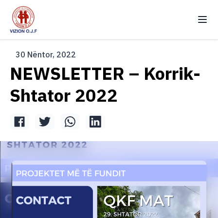
Vizion OJF
Ndr
30 Nëntor, 2022
Kryefaqja
NEWSLETTER – Korrik-
Rreth Nesh
Shtator 2022
Projekte
Newsletters
Intervista
Vullnetar
Kontakt
Arkiv